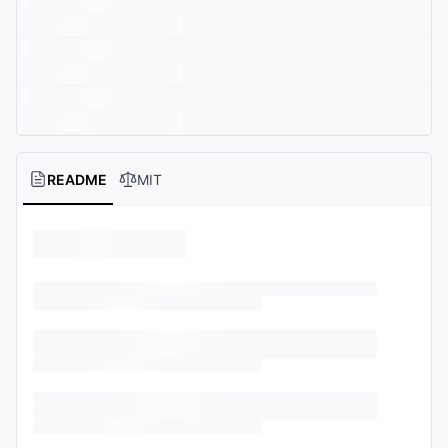
README
MIT