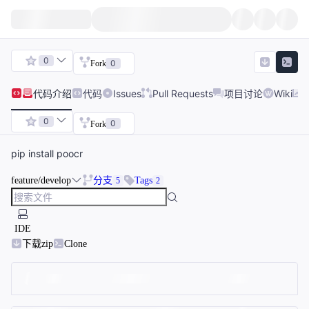
0
0
Fork
代码
介绍
代码
Issues
Pull Requests
项目讨论
Wiki
0
0
Fork
pip install poocr
feature/develop
分支
Tags
5
2
IDE
下载zip
Clone