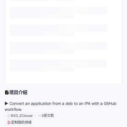
项目介绍
▶️ Convert an application from a deb to an IPA with a GitHub
workflow.
BSD_3Clause
5
提交数
定制我的领域