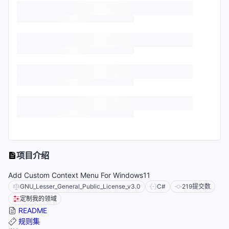
项目介绍
Add Custom Context Menu For Windows11
GNU_Lesser_General_Public_License_v3.0
C#
219
提交数
定制我的领域
README
规则集