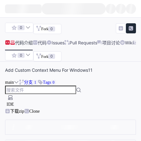
0
0
Fork
代码
介绍
代码
Issues
Pull Requests
项目讨论
Wiki
0
0
Fork
Add Custom Context Menu For Windows11
main
分支
Tags
1
0
IDE
下载zip
Clone