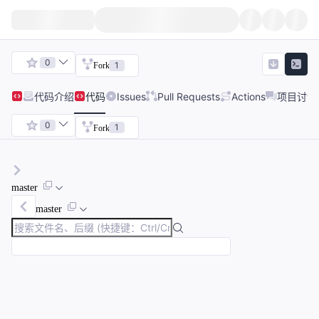
0
1
Fork
代码
介绍
代码
Issues
Pull Requests
Actions
项目讨论
0
1
Fork
master
master