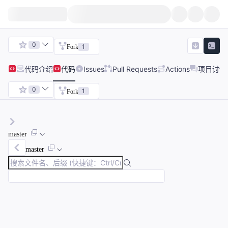
0
1
Fork
代码
介绍
代码
Issues
Pull Requests
Actions
项目讨论
0
1
Fork
master
master