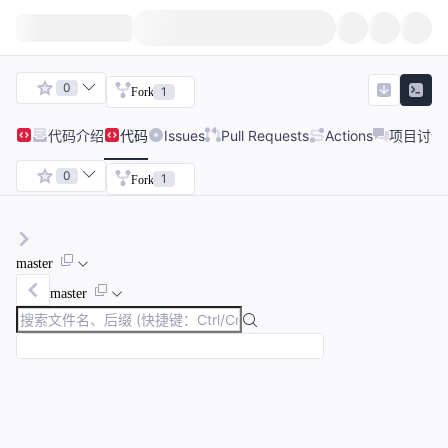
0
1
Fork
代码
介绍
代码
Issues
Pull Requests
Actions
项目讨论
0
1
Fork
master
master