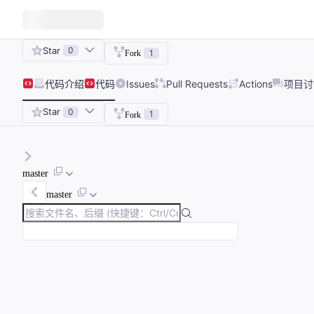
Star
0
1
Fork
代码
介绍
代码
Issues
Pull Requests
Actions
项目讨
Star
0
1
Fork
master
master