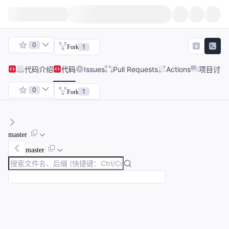
0
1
Fork
代码
介绍
代码
Issues
Pull Requests
Actions
项目讨论
0
1
Fork
master
master