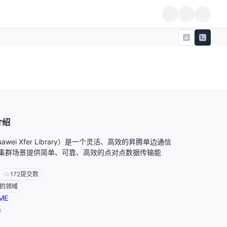
介绍
uawei Xfer Library）是一个灵活、高效的昇腾单边通信
集群场景提供简单、可靠、高效的点对点数据传输能
172
提交数
的领域
ME
集