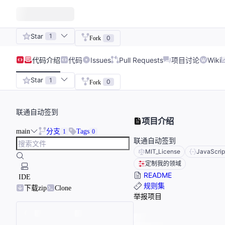
Star
1
0
Fork
代码
介绍
代码
Issues
Pull Requests
项目讨论
Wiki
Star
1
0
Fork
联通自动签到
项目介绍
main
分支
Tags
1
0
联通自动签到
MIT_License
JavaScrip
定制我的领域
README
IDE
规则集
下载zip
Clone
举报项目