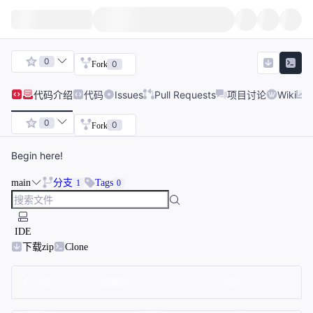
0
0
Fork
代码
介绍
代码
Issues
Pull Requests
项目讨论
Wiki
0
0
Fork
Begin here!
main
分支
Tags
1
0
IDE
下载zip
Clone