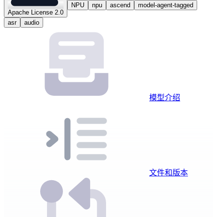
NPU
npu
ascend
model-agent-tagged
Apache License 2.0
asr
audio
模型介绍
文件和版本