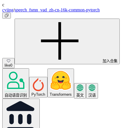
c
cyiing
/
speech_fsmn_vad_zh-cn-16k-common-pytorch
加入合集
like
0
PyTorch
Transformers
自动语音识别
英文
汉语