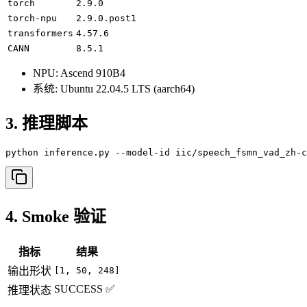
torch
2.9.0
torch-npu
2.9.0.post1
transformers
4.57.6
CANN
8.5.1
NPU: Ascend 910B4
系统: Ubuntu 22.04.5 LTS (aarch64)
3. 推理脚本
python inference.py --model-id iic/speech_fsmn_vad_zh-c
4. Smoke 验证
指标
结果
输出形状
[1, 50, 248]
SUCCESS ✅
推理状态