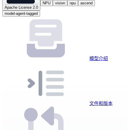
NPU
vision
npu
ascend
Apache License 2.0
model-agent-tagged
模型介绍
文件和版本