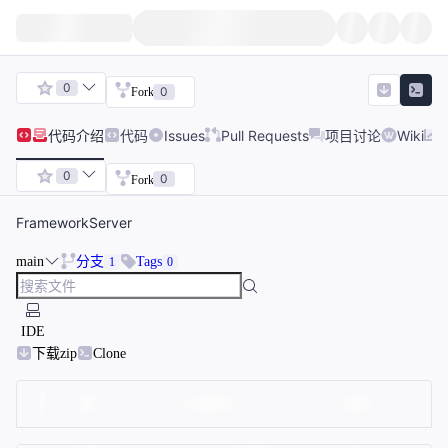
0
0
Fork
代码
介绍
代码
Issues
Pull Requests
项目讨论
Wiki
0
0
Fork
FrameworkServer
main
分支
Tags
1
0
IDE
下载zip
Clone