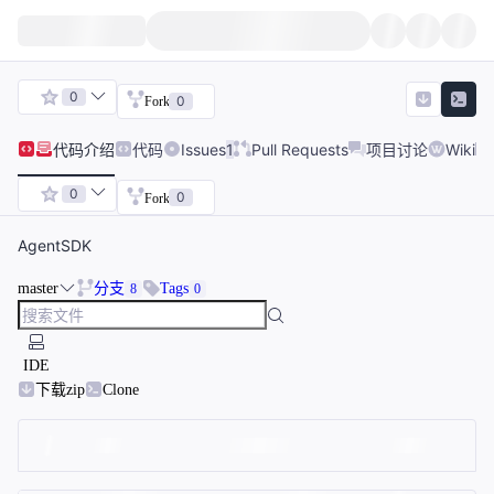
0
0
Fork
代码
介绍
代码
Issues
1
Pull Requests
项目讨论
Wiki
0
0
Fork
AgentSDK
master
分支
Tags
8
0
IDE
下载zip
Clone