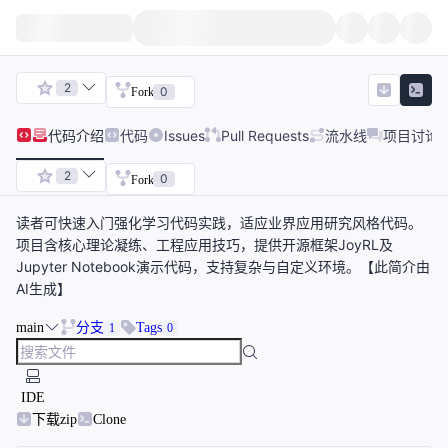
2
0
Fork
代码
介绍
代码
Issues
Pull Requests
流水线
项目讨论
2
0
Fork
读者可快速入门强化学习代码实践，适应业界应用研究风格代码。
项目含核心理论凝练、工程应用技巧，提供开源框架JoyRL及
Jupyter Notebook演示代码，支持复杂与自定义环境。【此简介由
AI生成】
main
分支
Tags
1
0
IDE
下载zip
Clone