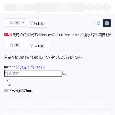
0
0
Fork
代码
介绍
代码
Issues
Pull Requests
流水线
项目讨论
0
0
Fork
主要存储Datawhale组队学习中“SQL”方向的资料。
main
分支
Tags
1
0
IDE
下载zip
Clone