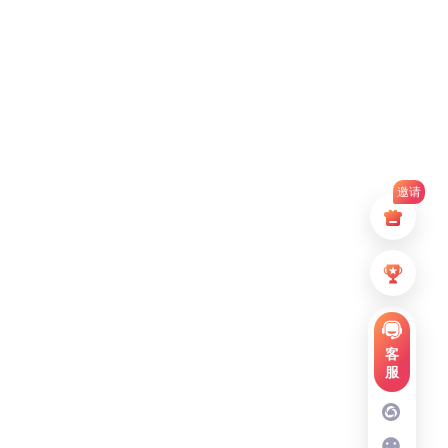
邀请
客
服