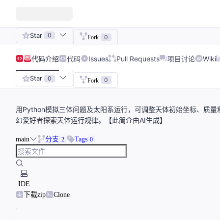
Star
0
0
Fork
代码
介绍
代码
Issues
Pull Requests
项目讨论
Wiki
Star
0
0
Fork
用Python模拟三体问题及太阳系运行，可调整天体初始坐标、质
幻爱好者探索天体运行规律。【此简介由AI生成】
main
分支
Tags
2
0
IDE
下载zip
Clone