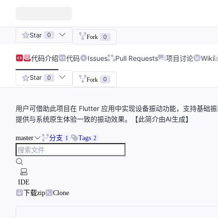
Star
0
0
Fork
代码
介绍
代码
Issues
Pull Requests
项目讨论
Wiki
Star
0
0
Fork
用户可借助此项目在 Flutter 应用中实现设备振动功能，支持基础振
提供与系统原生体验一致的振动效果。【此简介由AI生成】
master
分支
Tags
1
2
IDE
下载zip
Clone