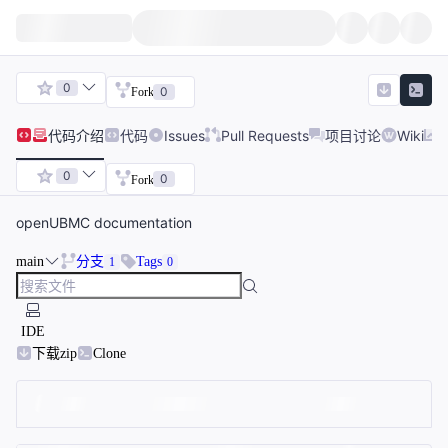
0
0
Fork
代码
介绍
代码
Issues
Pull Requests
项目讨论
Wiki
0
0
Fork
openUBMC documentation
main
分支
Tags
1
0
IDE
下载zip
Clone