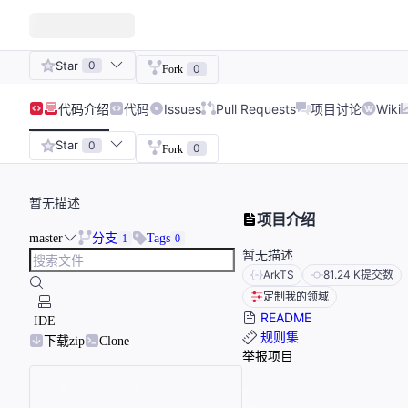
Star
0
0
Fork
代码
介绍
代码
Issues
Pull Requests
项目讨论
Wiki
Star
0
0
Fork
暂无描述
项目介绍
master
分支
Tags
1
0
暂无描述
ArkTS
81.24 K
提交数
定制我的领域
README
IDE
规则集
下载zip
Clone
举报项目