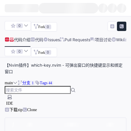
0
0
Fork
代码
介绍
代码
Issues
Pull Requests
项目讨论
Wiki
0
0
Fork
【Nvim插件】which-key.nvim - 可弹出窗口的快捷键显示和绑定
窗口
main
分支
Tags
1
44
IDE
下载zip
Clone