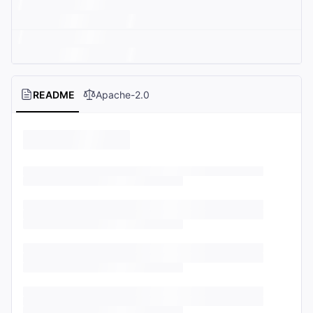
README
Apache-2.0