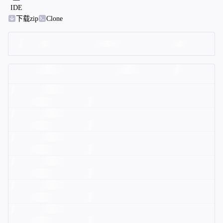
IDE
下载zip
Clone