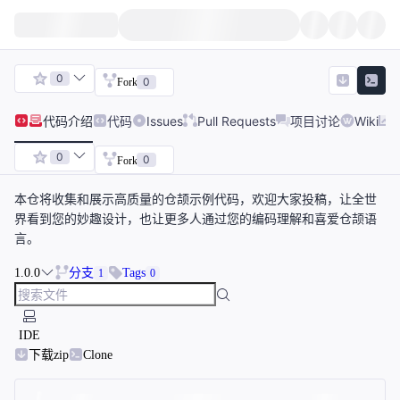
0
0
Fork
代码
介绍
代码
Issues
Pull Requests
项目讨论
Wiki
0
0
Fork
本仓将收集和展示高质量的仓颉示例代码，欢迎大家投稿，让全世
界看到您的妙趣设计，也让更多人通过您的编码理解和喜爱仓颉语
言。
1.0.0
分支
Tags
1
0
IDE
下载zip
Clone