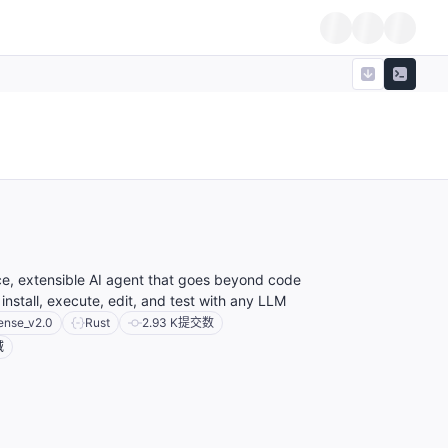
e, extensible AI agent that goes beyond code
install, execute, edit, and test with any LLM
ense_v2.0
Rust
2.93 K
提交数
域