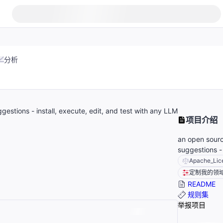
分析
estions - install, execute, edit, and test with any LLM
项目介绍
an open sourc
suggestions - 
Apache_Lic
定制我的领
README
规则集
举报项目