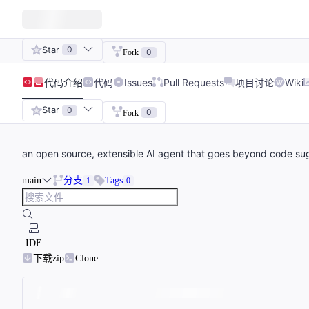
Star
0
0
Fork
代码
介绍
代码
Issues
Pull Requests
项目讨论
Wiki
Star
0
0
Fork
an open source, extensible AI agent that goes beyond code sugg
main
分支
Tags
1
0
IDE
下载zip
Clone