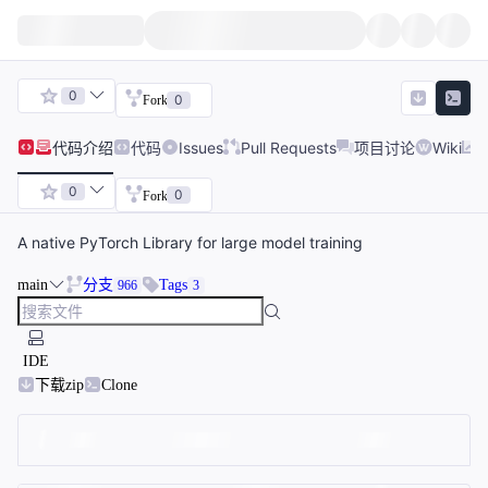
0
0
Fork
代码
介绍
代码
Issues
Pull Requests
项目讨论
Wiki
0
0
Fork
A native PyTorch Library for large model training
main
分支
Tags
966
3
IDE
下载zip
Clone