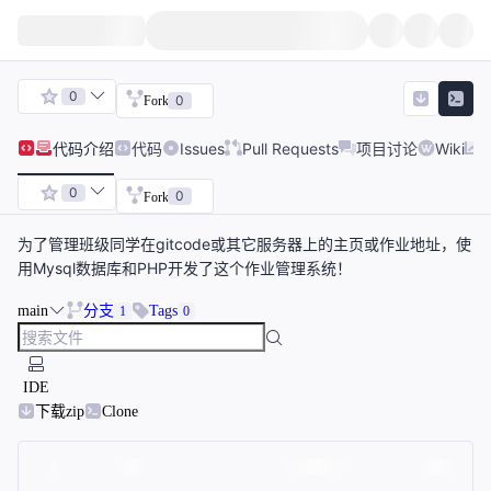
0
0
Fork
代码
介绍
代码
Issues
Pull Requests
项目讨论
Wiki
0
0
Fork
为了管理班级同学在gitcode或其它服务器上的主页或作业地址，使
用Mysql数据库和PHP开发了这个作业管理系统！
main
分支
Tags
1
0
IDE
下载zip
Clone