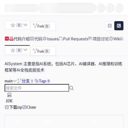
0
0
Fork
代码
介绍
代码
Issues
Pull Requests
项目讨论
Wiki
0
0
Fork
AISystem 主要是指AI系统，包括AI芯片、AI编译器、AI推理和训练
框架等AI全栈底层技术
main
分支
Tags
1
0
IDE
下载zip
Clone