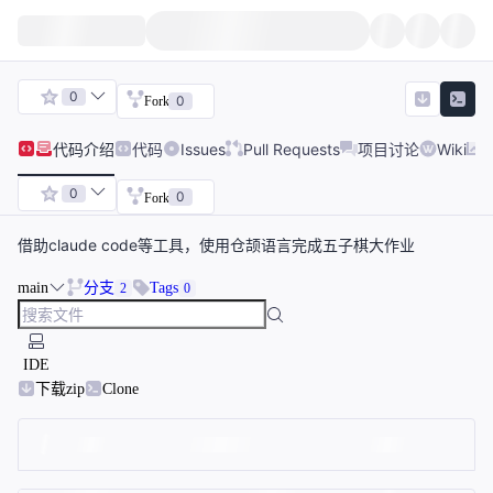
0
0
Fork
代码
介绍
代码
Issues
Pull Requests
项目讨论
Wiki
0
0
Fork
借助claude code等工具，使用仓颉语言完成五子棋大作业
main
分支
Tags
2
0
IDE
下载zip
Clone