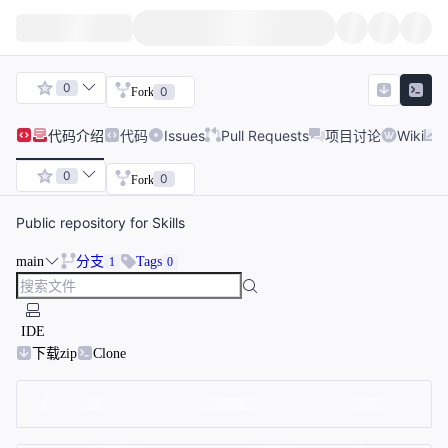
0
0
Fork
代码
介绍
代码
Issues
Pull Requests
项目讨论
Wiki
0
0
Fork
Public repository for Skills
main
分支
Tags
1
0
IDE
下载zip
Clone