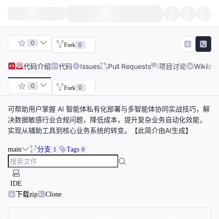
0
0
Fork
代码
介绍
代码
Issues
Pull Requests
项目讨论
Wiki
0
0
Fork
可帮助用户掌握 AI 智能体私有化部署与多智能体协同实战技巧，解
决数据敏感行业合规问题，降低成本，提升复杂业务自动化效能，
实现从辅助工具到核心业务系统的转变。【此简介由AI生成】
main
分支
Tags
1
0
IDE
下载zip
Clone