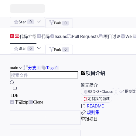
Star
0
0
Fork
代码
介绍
代码
Issues
Pull Requests
项目讨论
Wiki
Star
0
0
Fork
main
分支
Tags
1
0
项目介绍
暂无简介
BSD-3-Clause
1
提交数
IDE
定制我的领域
下载zip
Clone
README
规则集
举报项目