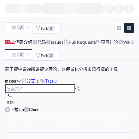
0
0
Fork
代码
介绍
代码
Issues
Pull Requests
项目讨论
Wiki
0
0
Fork
基于缠中说禅所讲缠论理论，以便量化分析市场行情的工具
master
分支
Tags
1
0
IDE
下载zip
Clone