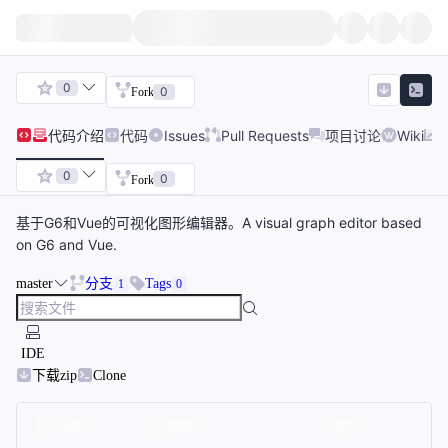
0
0
Fork
代码
介绍
代码
Issues
Pull Requests
项目讨论
Wiki
0
0
Fork
基于G6和Vue的可视化图形编辑器。A visual graph editor based
on G6 and Vue.
master
分支
Tags
1
0
IDE
下载zip
Clone