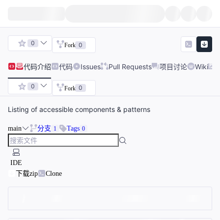
0
0
Fork
代码
介绍
代码
Issues
Pull Requests
项目讨论
Wiki
0
0
Fork
Listing of accessible components & patterns
main
分支
Tags
1
0
IDE
下载zip
Clone