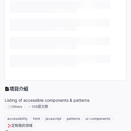
项目介绍
Listing of accessible components & patterns
Others
106
提交数
accessibility
html
javascript
patterns
ui-components
定制我的领域