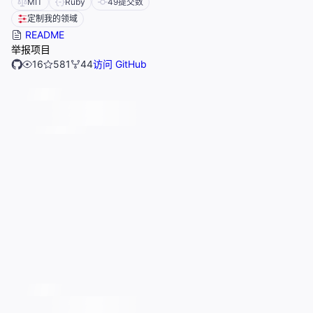
MIT
Ruby
49
提交数
定制我的领域
README
举报项目
16
581
44
访问 GitHub