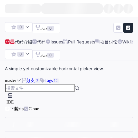
0
0
Fork
代码
介绍
代码
Issues
Pull Requests
项目讨论
Wiki
0
0
Fork
A simple yet customizable horizontal picker view.
master
分支
Tags
2
12
IDE
下载zip
Clone