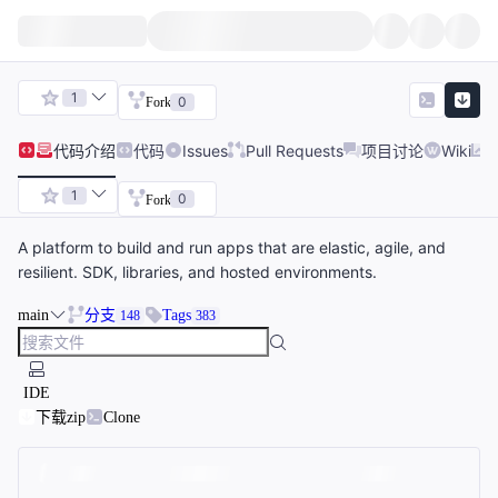
1
0
Fork
代码
介绍
代码
Issues
Pull Requests
项目讨论
Wiki
1
0
Fork
A platform to build and run apps that are elastic, agile, and
resilient. SDK, libraries, and hosted environments.
main
分支
Tags
148
383
IDE
下载zip
Clone