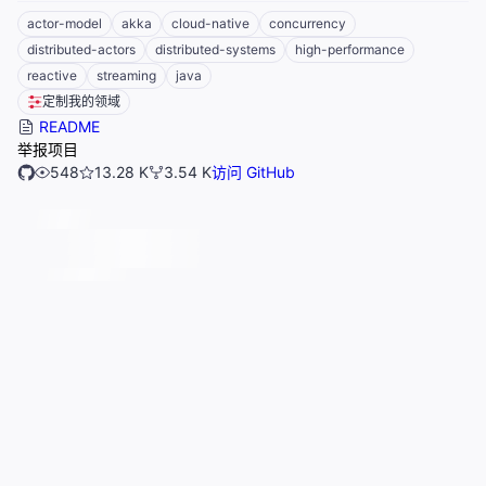
actor-model
akka
cloud-native
concurrency
distributed-actors
distributed-systems
high-performance
reactive
streaming
java
定制我的领域
README
举报项目
548
13.28 K
3.54 K
访问 GitHub