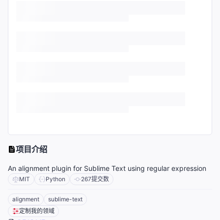
项目介绍
An alignment plugin for Sublime Text using regular expression
MIT
Python
267
提交数
alignment
sublime-text
定制我的领域