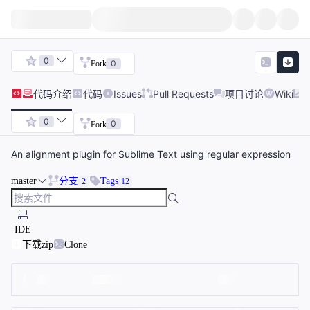
0
0
Fork
代码
介绍
代码
Issues
Pull Requests
项目讨论
Wiki
0
0
Fork
An alignment plugin for Sublime Text using regular expression
master
分支
Tags
2
12
IDE
下载zip
Clone