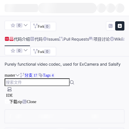
0
0
Fork
代码
介绍
代码
Issues
Pull Requests
项目讨论
Wiki
0
0
Fork
Purely functional video codec, used for ExCamera and Salsify
master
分支
Tags
17
4
IDE
下载zip
Clone