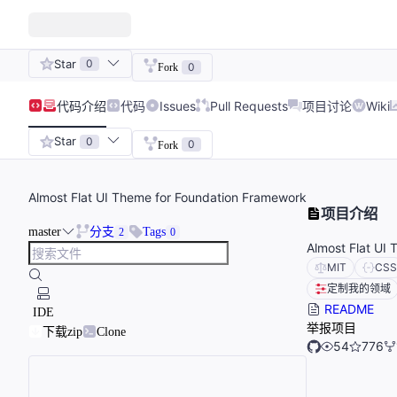
Star
0
0
Fork
代码
介绍
代码
Issues
Pull Requests
项目讨论
Wiki
Star
0
0
Fork
Almost Flat UI Theme for Foundation Framework
项目介绍
master
分支
Tags
2
0
Almost Flat UI
MIT
CSS
定制我的领域
README
IDE
举报项目
下载zip
Clone
54
776