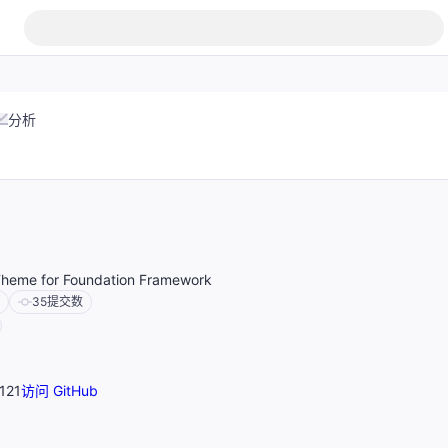
分析
 Theme for Foundation Framework
35
提交数
121
访问 GitHub