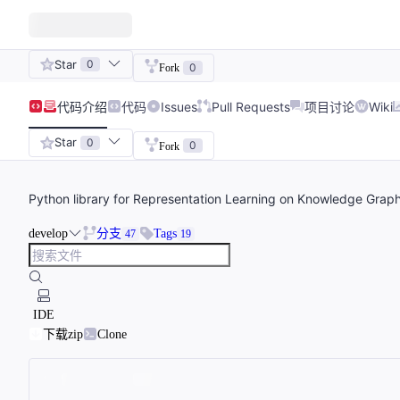
Star
0
0
Fork
代码
介绍
代码
Issues
Pull Requests
项目讨论
Wiki
Star
0
0
Fork
Python library for Representation Learning on Knowledge Graph
develop
分支
Tags
47
19
IDE
下载zip
Clone