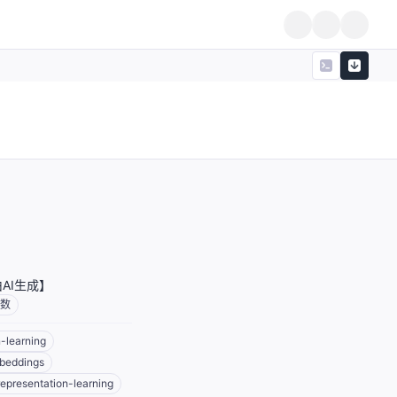
介由AI生成】
数
-learning
beddings
representation-learning