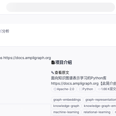
分析
s https://docs.ampligraph.org
项目介绍
查看原文
面向知识图谱表示学习的Python库
https://docs.ampligraph.org【此简
Apache-2.0
Python
1.66 K
提交
graph-embeddings
graph-representation
knowledge-graph
knowledge-graph-em
machine-learning
relational-learning