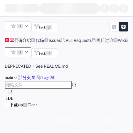
0
0
Fork
代码
介绍
代码
Issues
Pull Requests
项目讨论
Wiki
0
0
Fork
DEPRECATED - See README.md
main
分支
Tags
52
36
IDE
下载zip
Clone