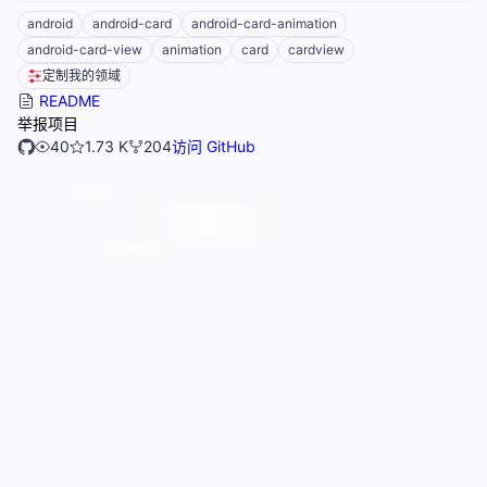
android
android-card
android-card-animation
android-card-view
animation
card
cardview
定制我的领域
README
举报项目
40
1.73 K
204
访问 GitHub