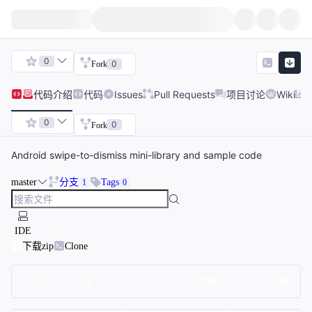
0
0
Fork
代码
介绍
代码
Issues
Pull Requests
项目讨论
Wiki
0
0
Fork
Android swipe-to-dismiss mini-library and sample code
master
分支
Tags
1
0
IDE
下载zip
Clone