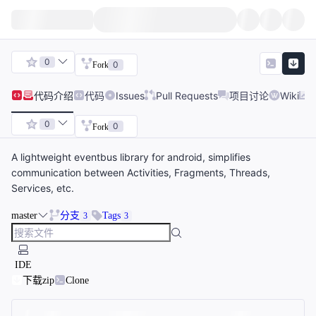
0
0
Fork
代码
介绍
代码
Issues
Pull Requests
项目讨论
Wiki
0
0
Fork
A lightweight eventbus library for android, simplifies
communication between Activities, Fragments, Threads,
Services, etc.
master
分支
Tags
3
3
IDE
下载zip
Clone