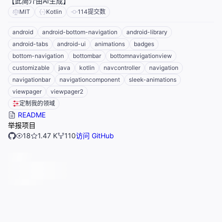
【此简介由AI生成】
MIT
Kotlin
114
提交数
android
android-bottom-navigation
android-library
android-tabs
android-ui
animations
badges
bottom-navigation
bottombar
bottomnavigationview
customizable
java
kotlin
navcontroller
navigation
navigationbar
navigationcomponent
sleek-animations
viewpager
viewpager2
定制我的领域
README
举报项目
18
1.47 K
110
访问 GitHub