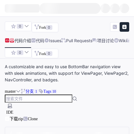
0
0
Fork
代码
介绍
代码
Issues
Pull Requests
项目讨论
Wiki
0
0
Fork
A customizable and easy to use BottomBar navigation view
with sleek animations, with support for ViewPager, ViewPager2,
NavController, and badges.
master
分支
Tags
1
10
IDE
下载zip
Clone