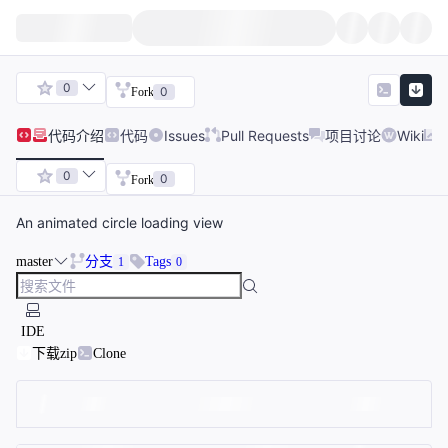
0
0
Fork
代码
介绍
代码
Issues
Pull Requests
项目讨论
Wiki
0
0
Fork
An animated circle loading view
master
分支
Tags
1
0
IDE
下载zip
Clone